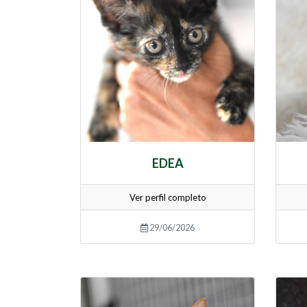
EDEA
Ver perfil completo
29/06/2026