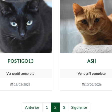
POSTIGO13
ASH
Ver perfil completo
Ver perfil completo
15/03/2026
10/02/2026
Anterior
1
2
3
Siguiente