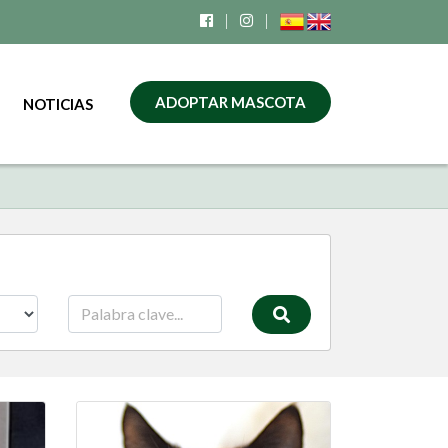
|
|
ADOPTAR MASCOTA
NOTICIAS