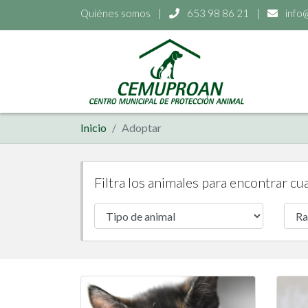
Quiénes somos
|
653 98 86 21
|
info
Inicio
Adoptar
Filtra los animales para encontrar cu