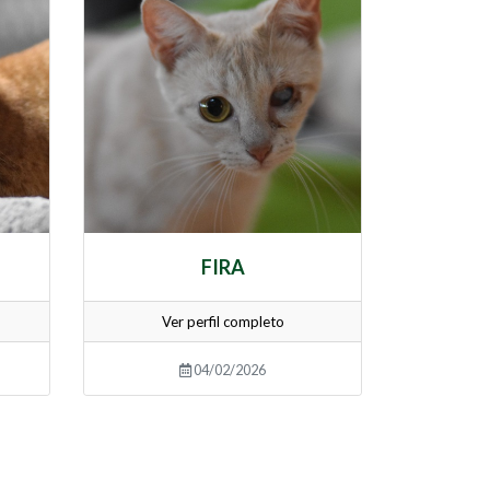
FIRA
Ver perfil completo
04/02/2026