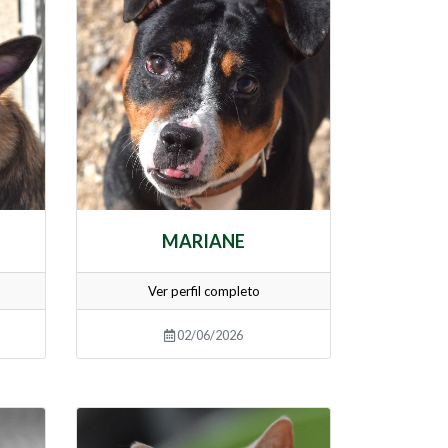
MARIANE
Ver perfil completo
02/06/2026