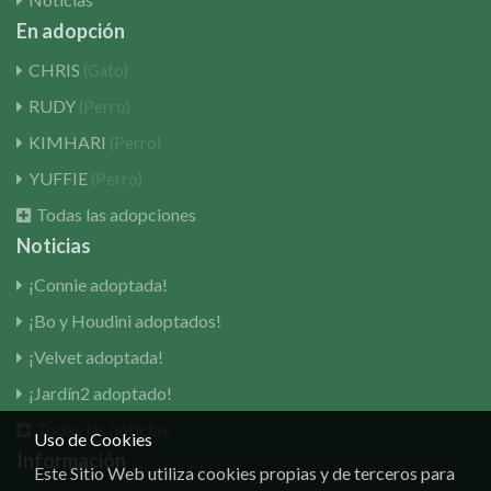
En adopción
CHRIS
(Gato)
RUDY
(Perro)
KIMHARI
(Perro)
YUFFIE
(Perro)
Todas las adopciones
Noticias
¡Connie adoptada!
¡Bo y Houdini adoptados!
¡Velvet adoptada!
¡Jardín2 adoptado!
Todas las noticias
Uso de Cookies
Información
Este Sitio Web utiliza cookies propias y de terceros para