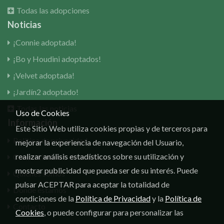
Todas las adopciones
Noticias
¡Connie adoptada!
¡Bo y Houdini adoptados!
¡Velvet adoptada!
¡Jardín2 adoptado!
Todas las noticias
Uso de Cookies
Información
Este Sitio Web utiliza cookies propias y de terceros para
Política de privacidad
mejorar la experiencia de navegación del Usuario,
realizar análisis estadísticos sobre su utilización y
Consentimiento de cookies
mostrar publicidad que pueda ser de su interés. Puede
Quiénes somos
pulsar ACEPTAR para aceptar la totalidad de
Dónde estamos
condiciones de la
Política de Privacidad
y la
Política de
Contacto
Cookies
, o puede configurar para personalizar las