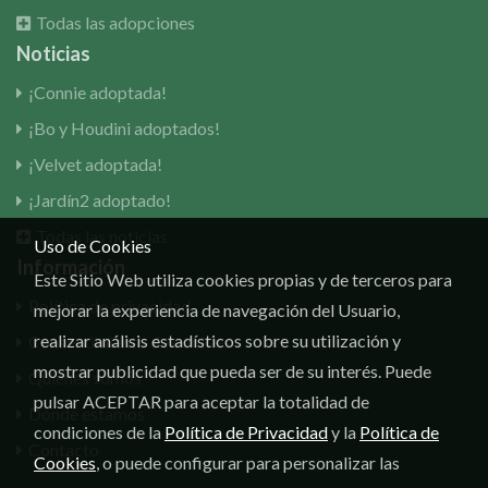
Todas las adopciones
Noticias
¡Connie adoptada!
¡Bo y Houdini adoptados!
¡Velvet adoptada!
¡Jardín2 adoptado!
Todas las noticias
Uso de Cookies
Información
Este Sitio Web utiliza cookies propias y de terceros para
Política de privacidad
mejorar la experiencia de navegación del Usuario,
realizar análisis estadísticos sobre su utilización y
Consentimiento de cookies
mostrar publicidad que pueda ser de su interés. Puede
Quiénes somos
pulsar ACEPTAR para aceptar la totalidad de
Dónde estamos
condiciones de la
Política de Privacidad
y la
Política de
Contacto
Cookies
, o puede configurar para personalizar las