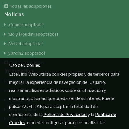
Todas las adopciones
Noticias
¡Connie adoptada!
¡Bo y Houdini adoptados!
¡Velvet adoptada!
¡Jardín2 adoptado!
Todas las noticias
Uso de Cookies
Información
Este Sitio Web utiliza cookies propias y de terceros para
Política de privacidad
mejorar la experiencia de navegación del Usuario,
realizar análisis estadísticos sobre su utilización y
Consentimiento de cookies
mostrar publicidad que pueda ser de su interés. Puede
Quiénes somos
pulsar ACEPTAR para aceptar la totalidad de
Dónde estamos
condiciones de la
Política de Privacidad
y la
Política de
Contacto
Cookies
, o puede configurar para personalizar las