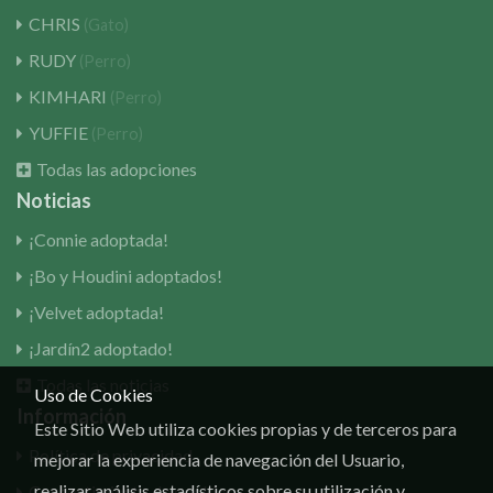
CHRIS
(Gato)
RUDY
(Perro)
KIMHARI
(Perro)
YUFFIE
(Perro)
Todas las adopciones
Noticias
¡Connie adoptada!
¡Bo y Houdini adoptados!
¡Velvet adoptada!
¡Jardín2 adoptado!
Todas las noticias
Uso de Cookies
Información
Este Sitio Web utiliza cookies propias y de terceros para
Política de privacidad
mejorar la experiencia de navegación del Usuario,
realizar análisis estadísticos sobre su utilización y
Consentimiento de cookies