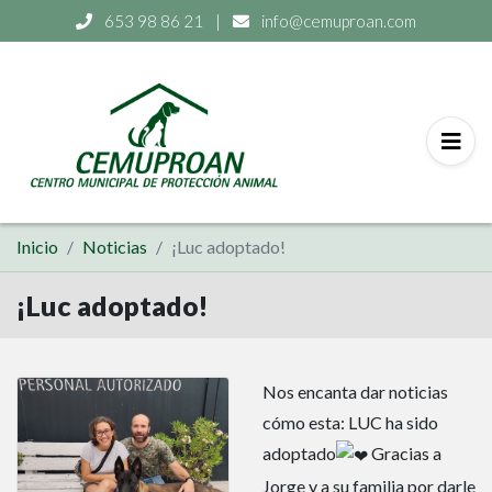
653 98 86 21
|
info@cemuproan.com
Inicio
Noticias
¡Luc adoptado!
¡Luc adoptado!
Nos encanta dar noticias
cómo esta: LUC ha sido
adoptado
Gracias a
Jorge y a su familia por darle