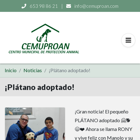
653 98 86 21
|
info@cemuproan.com
Inicio
Noticias
¡Plátano adoptado!
¡Plátano adoptado!
¡Gran noticia! El pequeño
PLÁTANO adoptado 🤗🐕
😄❤️ Ahora se llama RONY
y vive feliz con Manolo y su