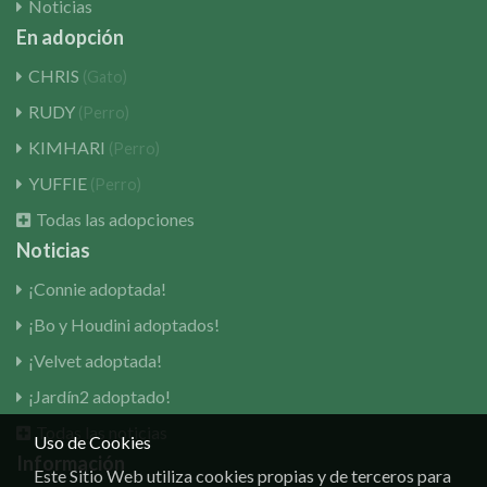
Noticias
En adopción
CHRIS
(Gato)
RUDY
(Perro)
KIMHARI
(Perro)
YUFFIE
(Perro)
Todas las adopciones
Noticias
¡Connie adoptada!
¡Bo y Houdini adoptados!
¡Velvet adoptada!
¡Jardín2 adoptado!
Todas las noticias
Uso de Cookies
Información
Este Sitio Web utiliza cookies propias y de terceros para