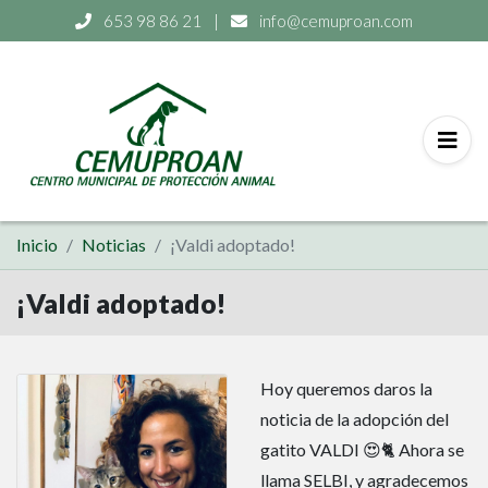
653 98 86 21
|
info@cemuproan.com
Inicio
Noticias
¡Valdi adoptado!
¡Valdi adoptado!
Hoy queremos daros la
noticia de la adopción del
gatito VALDI 😍🐈 Ahora se
llama SELBI, y agradecemos